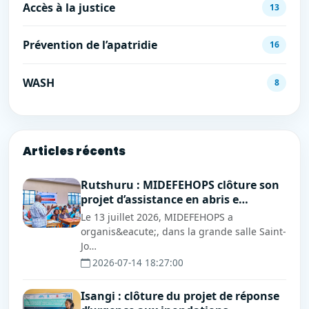
Accès à la justice
13
Prévention de l’apatridie
16
WASH
8
Articles récents
Rutshuru : MIDEFEHOPS clôture son
projet d’assistance en abris e…
Le 13 juillet 2026, MIDEFEHOPS a
organis&eacute;, dans la grande salle Saint-
Jo…
2026-07-14 18:27:00
Isangi : clôture du projet de réponse