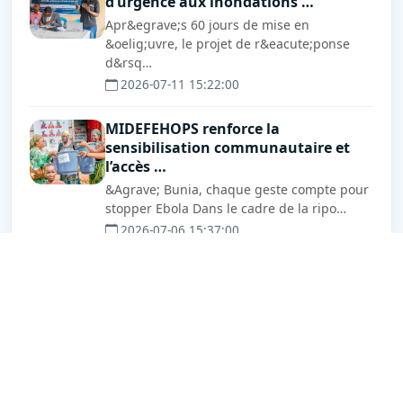
d’urgence aux inondations …
Apr&egrave;s 60 jours de mise en
&oelig;uvre, le projet de r&eacute;ponse
d&rsq…
2026-07-11 15:22:00
MIDEFEHOPS renforce la
sensibilisation communautaire et
l’accès …
&Agrave; Bunia, chaque geste compte pour
stopper Ebola Dans le cadre de la ripo…
2026-07-06 15:37:00
Derniers posts sur X
Tweets by MidefehopsAsbl