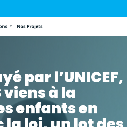
ions
Nos Projets
yé par l’UNICEF,
viens à la
es enfants en
 la loi, un lot des