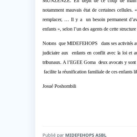
MUNZENZE.
En dépit de ce coup de main p
notamment mauvais état de certaines cellules.
remplacer, … Il y a
un besoin permanent d’av
enfants », selon l’un des agents de cette structure
Notons
que MIDEFEHOPS
dans ses activités 
judiciaire aux enfants en conflit avec la loi et
tribunaux. A l’EGEE Goma
deux avocats y sont 
facilite la réunification familiale de ces enfants li
Josué Poshombili
Publié par
MIDEFEHOPS ASBL